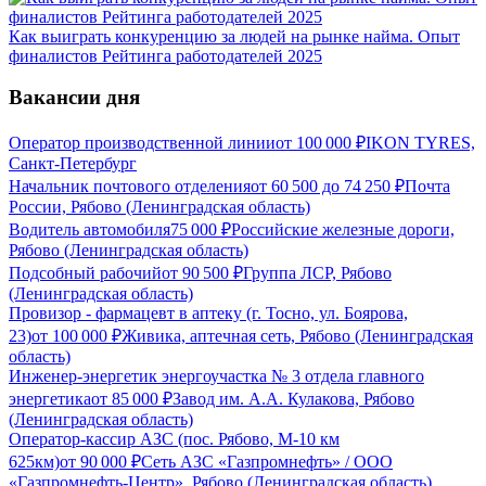
Как выиграть конкуренцию за людей на рынке найма. Опыт
финалистов Рейтинга работодателей 2025
Вакансии дня
Оператор производственной линии
от
100 000
₽
IKON TYRES,
Санкт-Петербург
Начальник почтового отделения
от
60 500
до
74 250
₽
Почта
России, Рябово (Ленинградская область)
Водитель автомобиля
75 000
₽
Российские железные дороги,
Рябово (Ленинградская область)
Подсобный рабочий
от
90 500
₽
Группа ЛСР, Рябово
(Ленинградская область)
Провизор - фармацевт в аптеку (г. Тосно, ул. Боярова,
23)
от
100 000
₽
Живика, аптечная сеть, Рябово (Ленинградская
область)
Инженер-энергетик энергоучастка № 3 отдела главного
энергетика
от
85 000
₽
Завод им. А.А. Кулакова, Рябово
(Ленинградская область)
Оператор-кассир АЗС (пос. Рябово, М-10 км
625км)
от
90 000
₽
Сеть АЗС «Газпромнефть» / ООО
«Газпромнефть-Центр», Рябово (Ленинградская область)